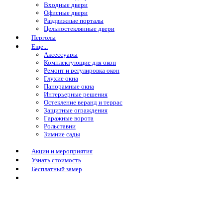
Входные двери
Офисные двери
Раздвижные порталы
Цельностеклянные двери
Перголы
Еще...
Аксессуары
Комплектующие для окон
Ремонт и регулировка окон
Глухие окна
Панорамные окна
Интерьерные решения
Остекление веранд и террас
Защитные ограждения
Гаражные ворота
Рольставни
Зимние сады
Акции и мероприятия
Узнать стоимость
Бесплатный замер