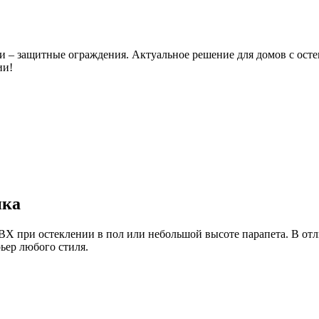
 – защитные ограждения. Актуальное решение для домов с остек
ии!
ика
ВХ при остеклении в пол или небольшой высоте парапета. В от
ьер любого стиля.