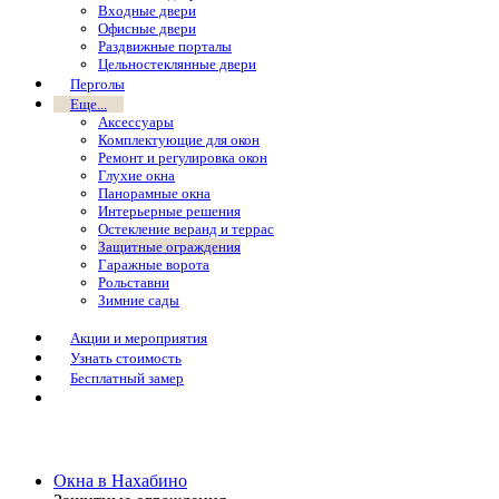
Входные двери
Офисные двери
Раздвижные порталы
Цельностеклянные двери
Перголы
Еще...
Аксессуары
Комплектующие для окон
Ремонт и регулировка окон
Глухие окна
Панорамные окна
Интерьерные решения
Остекление веранд и террас
Защитные ограждения
Гаражные ворота
Рольставни
Зимние сады
Акции и мероприятия
Узнать стоимость
Бесплатный замер
Окна в Нахабино