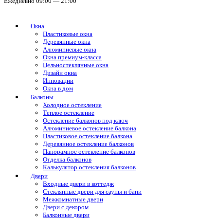
Ежедневно 09:00 — 21:00
Окна
Пластиковые окна
Деревянные окна
Алюминиевые окна
Окна премиум-класса
Цельностеклянные окна
Дизайн окна
Инновации
Окна в дом
Балконы
Холодное остекление
Теплое остекление
Остекление балконов под ключ
Алюминиевое остекление балкона
Пластиковое остекление балкона
Деревянное остекление балконов
Панорамное остекление балконов
Отделка балконов
Калькулятор остекления балконов
Двери
Входные двери в коттедж
Стеклянные двери для сауны и бани
Межкомнатные двери
Двери с декором
Балконные двери