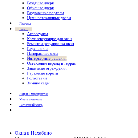
Входные двери
Офисные двери
Раздвижные порталы
Цельностеклянные двери
Перголы
Еще...
Аксессуары
Комплектующие для окон
Ремонт и регулировка окон
Глухие окна
Панорамные окна
Интерьерные решения
Остекление веранд и террас
Защитные ограждения
Гаражные ворота
Рольставни
Зимние сады
Акции и мероприятия
Узнать стоимость
Бесплатный замер
Окна в Нахабино