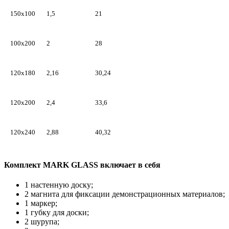
150х100
1,5
21
100х200
2
28
120х180
2,16
30,24
120х200
2,4
33,6
120х240
2,88
40,32
Комплект MARK GLASS включает в себя
1 настенную доску;
2 магнита для фиксации демонстрационных материалов;
1 маркер;
1 губку для доски;
2 шурупа;