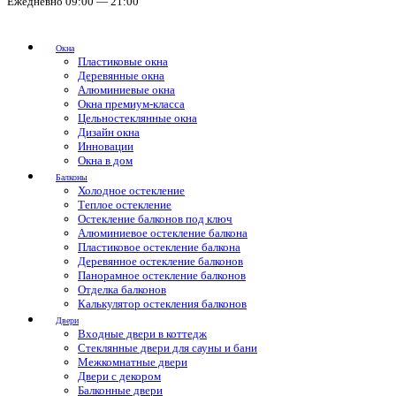
Ежедневно 09:00 — 21:00
Окна
Пластиковые окна
Деревянные окна
Алюминиевые окна
Окна премиум-класса
Цельностеклянные окна
Дизайн окна
Инновации
Окна в дом
Балконы
Холодное остекление
Теплое остекление
Остекление балконов под ключ
Алюминиевое остекление балкона
Пластиковое остекление балкона
Деревянное остекление балконов
Панорамное остекление балконов
Отделка балконов
Калькулятор остекления балконов
Двери
Входные двери в коттедж
Стеклянные двери для сауны и бани
Межкомнатные двери
Двери с декором
Балконные двери