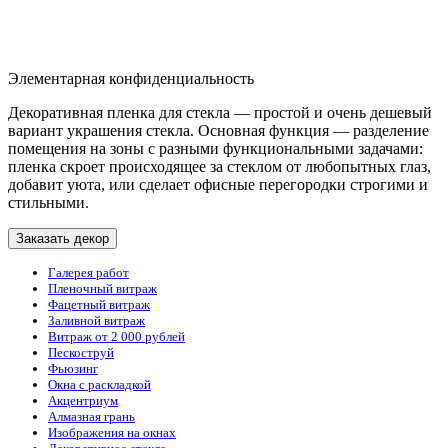
Элементарная конфиденциальность
Декоративная пленка для стекла — простой и очень дешевый
вариант украшения стекла. Основная функция — разделение
помещения на зоны с разными функциональными задачами:
пленка скроет происходящее за стеклом от любопытных глаз,
добавит уюта, или сделает офисные перегородки строгими и
стильными.
Заказать декор
Галерея работ
Пленочный витраж
Фацетный витраж
Заливной витраж
Витраж от 2 000 рублей
Пескоструй
Фьюзинг
Окна с раскладкой
Акцентриум
Алмазная грань
Изображения на окнах