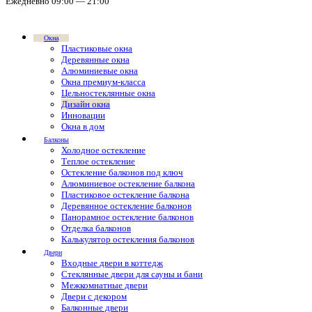
Ежедневно 09:00 — 21:00
Окна
Пластиковые окна
Деревянные окна
Алюминиевые окна
Окна премиум-класса
Цельностеклянные окна
Дизайн окна
Инновации
Окна в дом
Балконы
Холодное остекление
Теплое остекление
Остекление балконов под ключ
Алюминиевое остекление балкона
Пластиковое остекление балкона
Деревянное остекление балконов
Панорамное остекление балконов
Отделка балконов
Калькулятор остекления балконов
Двери
Входные двери в коттедж
Стеклянные двери для сауны и бани
Межкомнатные двери
Двери с декором
Балконные двери