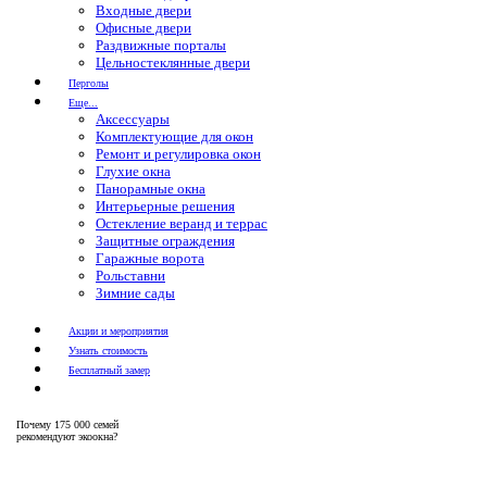
Входные двери
Офисные двери
Раздвижные порталы
Цельностеклянные двери
Перголы
Еще...
Аксессуары
Комплектующие для окон
Ремонт и регулировка окон
Глухие окна
Панорамные окна
Интерьерные решения
Остекление веранд и террас
Защитные ограждения
Гаражные ворота
Рольставни
Зимние сады
Акции и мероприятия
Узнать стоимость
Бесплатный замер
Почему
175 000 семей
рекомендуют экоокна?