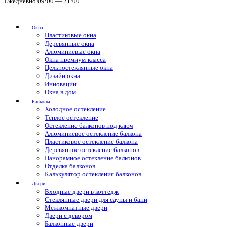
Ежедневно 09:00 — 21:00
Окна
Пластиковые окна
Деревянные окна
Алюминиевые окна
Окна премиум-класса
Цельностеклянные окна
Дизайн окна
Инновации
Окна в дом
Балконы
Холодное остекление
Теплое остекление
Остекление балконов под ключ
Алюминиевое остекление балкона
Пластиковое остекление балкона
Деревянное остекление балконов
Панорамное остекление балконов
Отделка балконов
Калькулятор остекления балконов
Двери
Входные двери в коттедж
Стеклянные двери для сауны и бани
Межкомнатные двери
Двери с декором
Балконные двери