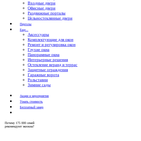
Входные двери
Офисные двери
Раздвижные порталы
Цельностеклянные двери
Перголы
Еще...
Аксессуары
Комплектующие для окон
Ремонт и регулировка окон
Глухие окна
Панорамные окна
Интерьерные решения
Остекление веранд и террас
Защитные ограждения
Гаражные ворота
Рольставни
Зимние сады
Акции и мероприятия
Узнать стоимость
Бесплатный замер
Почему
175 000 семей
рекомендуют экоокна?