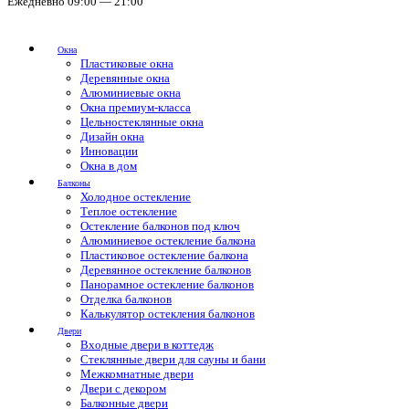
Ежедневно 09:00 — 21:00
Окна
Пластиковые окна
Деревянные окна
Алюминиевые окна
Окна премиум-класса
Цельностеклянные окна
Дизайн окна
Инновации
Окна в дом
Балконы
Холодное остекление
Теплое остекление
Остекление балконов под ключ
Алюминиевое остекление балкона
Пластиковое остекление балкона
Деревянное остекление балконов
Панорамное остекление балконов
Отделка балконов
Калькулятор остекления балконов
Двери
Входные двери в коттедж
Стеклянные двери для сауны и бани
Межкомнатные двери
Двери с декором
Балконные двери