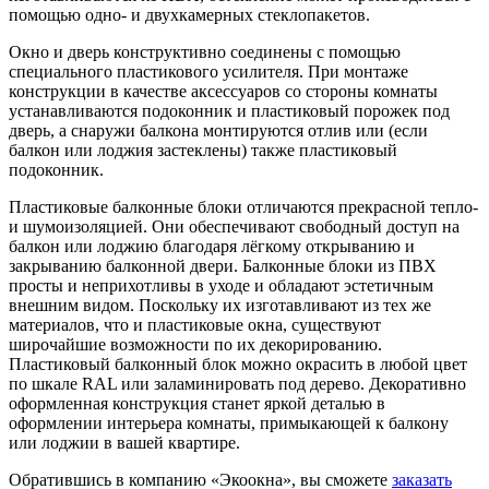
помощью одно- и двухкамерных стеклопакетов.
Окно и дверь конструктивно соединены с помощью
специального пластикового усилителя. При монтаже
конструкции в качестве аксессуаров со стороны комнаты
устанавливаются подоконник и пластиковый порожек под
дверь, а снаружи балкона монтируются отлив или (если
балкон или лоджия застеклены) также пластиковый
подоконник.
Пластиковые балконные блоки отличаются прекрасной тепло-
и шумоизоляцией. Они обеспечивают свободный доступ на
балкон или лоджию благодаря лёгкому открыванию и
закрыванию балконной двери. Балконные блоки из ПВХ
просты и неприхотливы в уходе и обладают эстетичным
внешним видом. Поскольку их изготавливают из тех же
материалов, что и пластиковые окна, существуют
широчайшие возможности по их декорированию.
Пластиковый балконный блок можно окрасить в любой цвет
по шкале RAL или заламинировать под дерево. Декоративно
оформленная конструкция станет яркой деталью в
оформлении интерьера комнаты, примыкающей к балкону
или лоджии в вашей квартире.
Обратившись в компанию «Экоокна», вы сможете
заказать