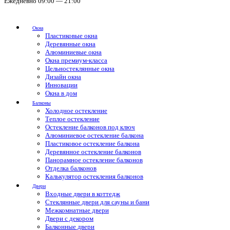
Ежедневно 09:00 — 21:00
Окна
Пластиковые окна
Деревянные окна
Алюминиевые окна
Окна премиум-класса
Цельностеклянные окна
Дизайн окна
Инновации
Окна в дом
Балконы
Холодное остекление
Теплое остекление
Остекление балконов под ключ
Алюминиевое остекление балкона
Пластиковое остекление балкона
Деревянное остекление балконов
Панорамное остекление балконов
Отделка балконов
Калькулятор остекления балконов
Двери
Входные двери в коттедж
Стеклянные двери для сауны и бани
Межкомнатные двери
Двери с декором
Балконные двери