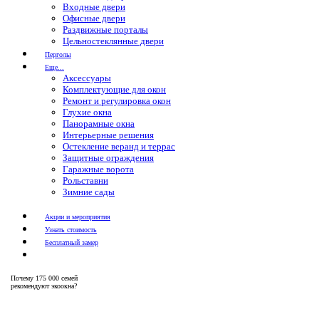
Входные двери
Офисные двери
Раздвижные порталы
Цельностеклянные двери
Перголы
Еще...
Аксессуары
Комплектующие для окон
Ремонт и регулировка окон
Глухие окна
Панорамные окна
Интерьерные решения
Остекление веранд и террас
Защитные ограждения
Гаражные ворота
Рольставни
Зимние сады
Акции и мероприятия
Узнать стоимость
Бесплатный замер
Почему
175 000 семей
рекомендуют экоокна?