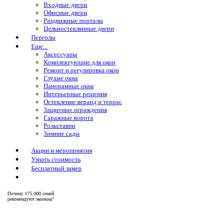
Входные двери
Офисные двери
Раздвижные порталы
Цельностеклянные двери
Перголы
Еще...
Аксессуары
Комплектующие для окон
Ремонт и регулировка окон
Глухие окна
Панорамные окна
Интерьерные решения
Остекление веранд и террас
Защитные ограждения
Гаражные ворота
Рольставни
Зимние сады
Акции и мероприятия
Узнать стоимость
Бесплатный замер
Почему
175 000 семей
рекомендуют экоокна?