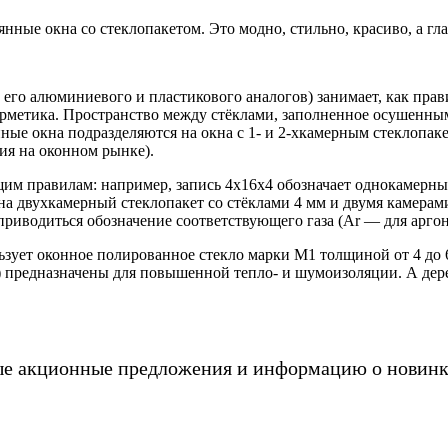
нные окна со стеклопакетом. Это модно, стильно, красиво, а гл
его алюминиевого и пластикового аналогов) занимает, как прави
рметика. Пространство между стёклами, заполненное осушенным
нные окна подразделяются на окна с 1- и 2-хкамерным стеклопак
ия на оконном рынке).
м правилам: например, запись 4х16х4 обозначает однокамерный
а двухкамерный стеклопакет со стёклами 4 мм и двумя камерами
риводиться обозначение соответствующего газа (Ar — для аргон
зует оконное полированное стекло марки М1 толщиной от 4 до 
ка) предназначены для повышенной тепло- и шумоизоляции. А д
ые акционные предложения и информацию о новинк