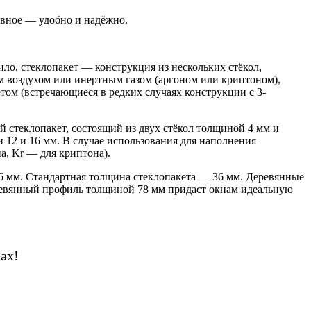
авное — удобно и надёжно.
ло, стеклопакет — конструкция из нескольких стёкол,
 воздухом или инертным газом (аргоном или криптоном),
етом (встречающиеся в редких случаях конструкции с 3-
 стеклопакет, состоящий из двух стёкол толщиной 4 мм и
 12 и 16 мм. В случае использования для наполнения
а, Kr — для криптона).
6 мм. Стандартная толщина стеклопакета — 36 мм. Деревянные
еревянный профиль толщиной 78 мм придаст окнам идеальную
ах!