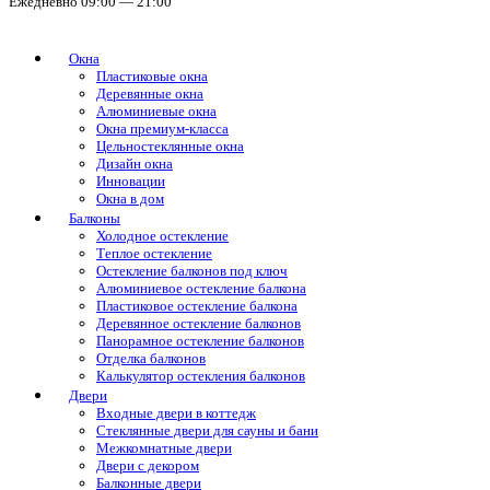
Ежедневно 09:00 — 21:00
Окна
Пластиковые окна
Деревянные окна
Алюминиевые окна
Окна премиум-класса
Цельностеклянные окна
Дизайн окна
Инновации
Окна в дом
Балконы
Холодное остекление
Теплое остекление
Остекление балконов под ключ
Алюминиевое остекление балкона
Пластиковое остекление балкона
Деревянное остекление балконов
Панорамное остекление балконов
Отделка балконов
Калькулятор остекления балконов
Двери
Входные двери в коттедж
Стеклянные двери для сауны и бани
Межкомнатные двери
Двери с декором
Балконные двери