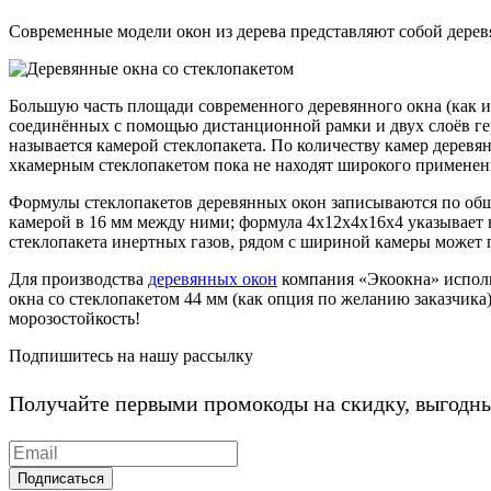
Современные модели окон из дерева представляют собой деревя
Большую часть площади современного деревянного окна (как и 
соединённых с помощью дистанционной рамки и двух слоёв ге
называется камерой стеклопакета. По количеству камер деревя
хкамерным стеклопакетом пока не находят широкого применен
Формулы стеклопакетов деревянных окон записываются по общи
камерой в 16 мм между ними; формула 4х12х4х16х4 указывает н
стеклопакета инертных газов, рядом с шириной камеры может п
Для производства
деревянных окон
компания «Экоокна» исполь
окна со стеклопакетом 44 мм (как опция по желанию заказчи
морозостойкость!
Подпишитесь на нашу рассылку
Получайте первыми промокоды на скидку, выгодн
Подписаться