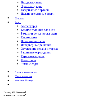
Входные двери
Офисные двери
Раздвижные порталы
Цельностеклянные двери
Перголы
Еще...
Аксессуары
Комплектующие для окон
Ремонт и регулировка окон
Глухие окна
Панорамные окна
Интерьерные решения
Остекление веранд и террас
Защитные ограждения
Гаражные ворота
Рольставни
Зимние сады
Акции и мероприятия
Узнать стоимость
Бесплатный замер
Почему
175 000 семей
рекомендуют экоокна?