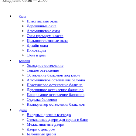
Ежедневно 09:00 — 21:00
Окна
Пластиковые окна
Деревянные окна
Алюминиевые окна
Окна премиум-класса
Цельностеклянные окна
Дизайн окна
Инновации
Окна в дом
Балконы
Холодное остекление
Теплое остекление
Остекление балконов под ключ
Алюминиевое остекление балкона
Пластиковое остекление балкона
Деревянное остекление балконов
Панорамное остекление балконов
Отделка балконов
Калькулятор остекления балконов
Двери
Входные двери в коттедж
Стеклянные двери для сауны и бани
Межкомнатные двери
Двери с декором
Балконные двери