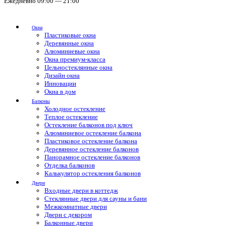
Ежедневно 09:00 — 21:00
Окна
Пластиковые окна
Деревянные окна
Алюминиевые окна
Окна премиум-класса
Цельностеклянные окна
Дизайн окна
Инновации
Окна в дом
Балконы
Холодное остекление
Теплое остекление
Остекление балконов под ключ
Алюминиевое остекление балкона
Пластиковое остекление балкона
Деревянное остекление балконов
Панорамное остекление балконов
Отделка балконов
Калькулятор остекления балконов
Двери
Входные двери в коттедж
Стеклянные двери для сауны и бани
Межкомнатные двери
Двери с декором
Балконные двери