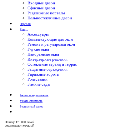
Входные двери
Офисные двери
Раздвижные порталы
Цельностеклянные двери
Перголы
Еще...
Аксессуары
Комплектующие для окон
Ремонт и регулировка окон
Глухие окна
Панорамные окна
Интерьерные решения
Остекление веранд и террас
Защитные ограждения
Гаражные ворота
Рольставни
Зимние сады
Акции и мероприятия
Узнать стоимость
Бесплатный замер
Почему
175 000 семей
рекомендуют экоокна?