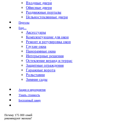
Входные двери
Офисные двери
Раздвижные порталы
Цельностеклянные двери
Перголы
Еще...
Аксессуары
Комплектующие для окон
Ремонт и регулировка окон
Глухие окна
Панорамные окна
Интерьерные решения
Остекление веранд и террас
Защитные ограждения
Гаражные ворота
Рольставни
Зимние сады
Акции и мероприятия
Узнать стоимость
Бесплатный замер
Почему
175 000 семей
рекомендуют экоокна?