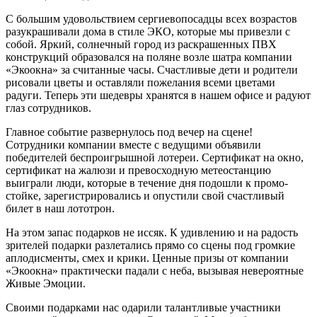
С большим удовольствием сергиевопосадцы всех возрастов
разукрашивали дома в стиле ЭКО, которые мы привезли с
собой. Яркий, солнечный город из раскрашенных ПВХ
конструкций образовался на поляне возле шатра компании
«Экоокна» за считанные часы. Счастливые дети и родители
рисовали цветы и оставляли пожелания всеми цветами
радуги. Теперь эти шедевры хранятся в нашем офисе и радуют
глаз сотрудников.
Главное событие развернулось под вечер на сцене!
Сотрудники компании вместе с ведущими объявили
победителей беспроигрышной лотереи. Сертификат на окно,
сертификат на жалюзи и превосходную метеостанцию
выиграли люди, которые в течение дня подошли к промо-
стойке, зарегистрировались и опустили свой счастливый
билет в наш лототрон.
На этом запас подарков не иссяк. К удивлению и на радость
зрителей подарки разлетались прямо со сцены под громкие
аплодисменты, смех и крики. Ценные призы от компании
«Экоокна» практически падали с неба, вызывая невероятные
Живые Эмоции.
Своими подарками нас одарили талантливые участники