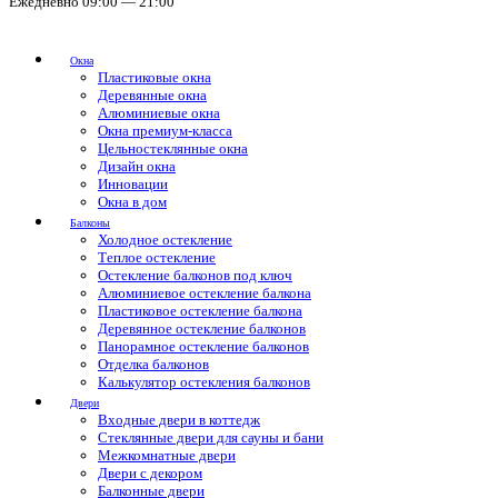
Ежедневно 09:00 — 21:00
Окна
Пластиковые окна
Деревянные окна
Алюминиевые окна
Окна премиум-класса
Цельностеклянные окна
Дизайн окна
Инновации
Окна в дом
Балконы
Холодное остекление
Теплое остекление
Остекление балконов под ключ
Алюминиевое остекление балкона
Пластиковое остекление балкона
Деревянное остекление балконов
Панорамное остекление балконов
Отделка балконов
Калькулятор остекления балконов
Двери
Входные двери в коттедж
Стеклянные двери для сауны и бани
Межкомнатные двери
Двери с декором
Балконные двери