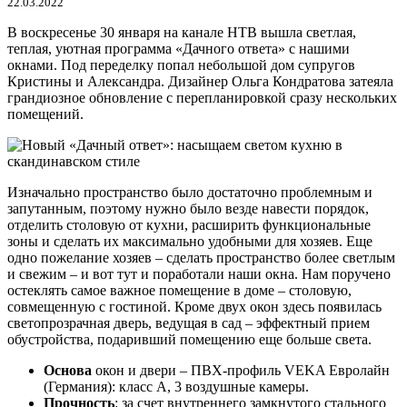
22.03.2022
В воскресенье 30 января на канале НТВ вышла светлая,
теплая, уютная программа «Дачного ответа» с нашими
окнами. Под переделку попал небольшой дом супругов
Кристины и Александра. Дизайнер Ольга Кондратова затеяла
грандиозное обновление с перепланировкой сразу нескольких
помещений.
Изначально пространство было достаточно проблемным и
запутанным, поэтому нужно было везде навести порядок,
отделить столовую от кухни, расширить функциональные
зоны и сделать их максимально удобными для хозяев. Еще
одно пожелание хозяев – сделать пространство более светлым
и свежим – и вот тут и поработали наши окна. Нам поручено
остеклять самое важное помещение в доме – столовую,
совмещенную с гостиной. Кроме двух окон здесь появилась
светопрозрачная дверь, ведущая в сад – эффектный прием
обустройства, подаривший помещению еще больше света.
Основа
окон и двери – ПВХ-профиль VEKA Евролайн
(Германия): класс А, 3 воздушные камеры.
Прочность
: за счет внутреннего замкнутого стального