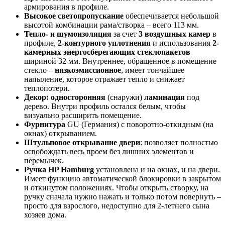
армирования в профиле.
Высокое светопропускание
обеспечивается небольшой
высотой комбинации рама/створка – всего 113 мм.
Тепло- и шумоизоляция
за счет
3 воздушных камер
в
профиле,
2-контурного уплотнения
и использования
2-
камерных энергосберегающих стеклопакетов
шириной 32 мм. Внутреннее, обращенное в помещение
стекло –
низкоэмиссионное
, имеет тончайшее
напыление, которое отражает тепло и снижает
теплопотери.
Декор: односторонняя
(снаружи)
ламинация
под
дерево. Внутри профиль остался белым, чтобы
визуально расширить помещение.
Фурнитура
GU (Германия) с поворотно-откидным (на
окнах) открыванием.
Штульповое открывание двери
: позволяет полностью
освобождать весь проем без лишних элементов и
перемычек.
Ручка HP Hamburg
установлена и на окнах, и на двери.
Имеет функцию автоматической блокировки в закрытом
и откинутом положениях. Чтобы открыть створку, на
ручку сначала нужно нажать и только потом повернуть –
просто для взрослого, недоступно для 2-летнего сына
хозяев дома.