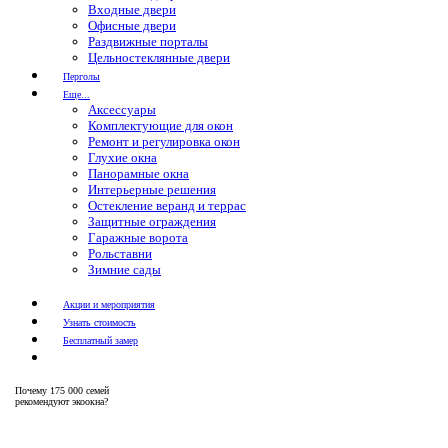
Входные двери
Офисные двери
Раздвижные порталы
Цельностеклянные двери
Перголы
Еще...
Аксессуары
Комплектующие для окон
Ремонт и регулировка окон
Глухие окна
Панорамные окна
Интерьерные решения
Остекление веранд и террас
Защитные ограждения
Гаражные ворота
Рольставни
Зимние сады
Акции и мероприятия
Узнать стоимость
Бесплатный замер
Почему
175 000 семей
рекомендуют экоокна?