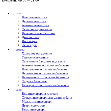
Ежедневно 09:00 — 21:00
Окна
Пластиковые окна
Деревянные окна
Алюминиевые окна
Окна премиум-класса
Цельностеклянные окна
Дизайн окна
Инновации
Окна в дом
Балконы
Холодное остекление
Теплое остекление
Остекление балконов под ключ
Алюминиевое остекление балкона
Пластиковое остекление балкона
Деревянное остекление балконов
Панорамное остекление балконов
Отделка балконов
Калькулятор остекления балконов
Двери
Входные двери в коттедж
Стеклянные двери для сауны и бани
Межкомнатные двери
Двери с декором
Балконные двери