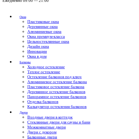
Ежедневно 09:00 — 21:00
Окна
Пластиковые окна
Деревянные окна
Алюминиевые окна
Окна премиум-класса
Цельностеклянные окна
Дизайн окна
Инновации
Окна в дом
Балконы
Холодное остекление
Теплое остекление
Остекление балконов под ключ
Алюминиевое остекление балкона
Пластиковое остекление балкона
Деревянное остекление балконов
Панорамное остекление балконов
Отделка балконов
Калькулятор остекления балконов
Двери
Входные двери в коттедж
Стеклянные двери для сауны и бани
Межкомнатные двери
Двери с декором
Балконные двери