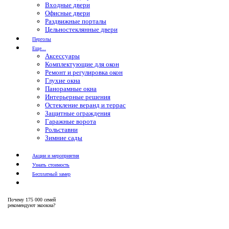
Входные двери
Офисные двери
Раздвижные порталы
Цельностеклянные двери
Перголы
Еще...
Аксессуары
Комплектующие для окон
Ремонт и регулировка окон
Глухие окна
Панорамные окна
Интерьерные решения
Остекление веранд и террас
Защитные ограждения
Гаражные ворота
Рольставни
Зимние сады
Акции и мероприятия
Узнать стоимость
Бесплатный замер
Почему
175 000 семей
рекомендуют экоокна?