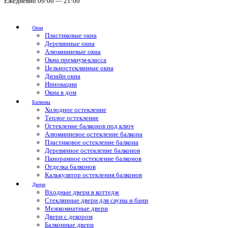
Ежедневно 09:00 — 21:00
Окна
Пластиковые окна
Деревянные окна
Алюминиевые окна
Окна премиум-класса
Цельностеклянные окна
Дизайн окна
Инновации
Окна в дом
Балконы
Холодное остекление
Теплое остекление
Остекление балконов под ключ
Алюминиевое остекление балкона
Пластиковое остекление балкона
Деревянное остекление балконов
Панорамное остекление балконов
Отделка балконов
Калькулятор остекления балконов
Двери
Входные двери в коттедж
Стеклянные двери для сауны и бани
Межкомнатные двери
Двери с декором
Балконные двери