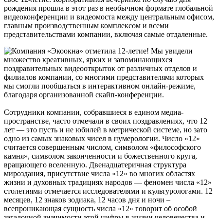
рождения прошла в этот раз в необычном формате глобальной
видеоконференции и видеомоста между центральным офисом,
главным производственным комплексом и всеми
представительствами компании, включая самые отдаленные.
Мы увидели
множество креативных, ярких и запоминающихся
поздравительных видеооткрыток от различных отделов и
филиалов компании, со многими представителями которых
мы смогли пообщаться в интерактивном онлайн-режиме,
благодаря организованной скайп-конференции.
Сотрудники компании, собравшиеся в едином медиа-
пространстве, часто отмечали в своих поздравлениях, что 12
лет — это пусть и не юбилей в метрической системе, но зато
одно из самых знаковых чисел в нумерологии. Число «12»
считается совершенным числом, символом «философского
камня», символом законченности и божественного круга,
вращающего вселенную. Двенадцатеричная структура
мироздания, присутствие числа «12» во многих областях
жизни и духовных традициях народов — феномен числа «12»
столетиями отмечается исследователями и культурологами. 12
месяцев, 12 знаков зодиака, 12 часов дня и ночи –
всепроникающая сущность числа «12» говорит об особой
загадочной значимости этой цифры в жизни человечества и