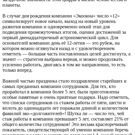
планеты.
В случае дня рождения компании «Экоокна» число «12»
символизирует новое начало, выход на новый уровень
развития компании и одновременно некий этап для
подведения промежуточных итогов, оценки достижений за
первый двенадцатеричный астрономический цикл. Для
основателей компании день её 12-летия — это рубеж, на
котором можно оглянуться назад и с удовлетворением
отметить — большая часть поставленных целей достигнута, а
значит — стратегия выбрана верная, и можно продолжать
усиленно работать, двигаясь в том же направлении, то есть
только вперед.
Важной частью праздника стало поздравление старейших и
самых преданных компании сотрудников. Для тех, кто
проработал в компании более 5 лет, были приготовлены
особые памятные и очень приятные подарки. Надо отметить,
что списки сотрудников со стажем работы от пяти, шести и
вплоть до одиннадцати лет поражали длиной и количеством
фамилий эко-«долгожителей»! Шутка ли — число тех, чей
стаж работы в компании превышает 5 лет, составляет 21% от
общего количества сотрудников! Это весьма красноречивый
показатель, свидетельствующий об умении компании беречь