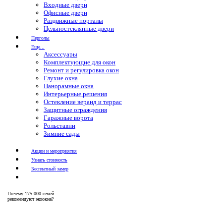
Входные двери
Офисные двери
Раздвижные порталы
Цельностеклянные двери
Перголы
Еще...
Аксессуары
Комплектующие для окон
Ремонт и регулировка окон
Глухие окна
Панорамные окна
Интерьерные решения
Остекление веранд и террас
Защитные ограждения
Гаражные ворота
Рольставни
Зимние сады
Акции и мероприятия
Узнать стоимость
Бесплатный замер
Почему
175 000 семей
рекомендуют экоокна?