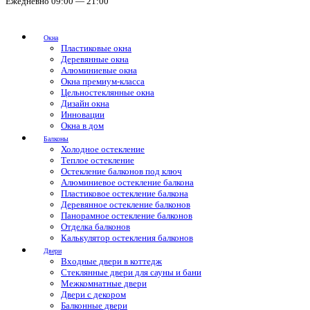
Ежедневно 09:00 — 21:00
Окна
Пластиковые окна
Деревянные окна
Алюминиевые окна
Окна премиум-класса
Цельностеклянные окна
Дизайн окна
Инновации
Окна в дом
Балконы
Холодное остекление
Теплое остекление
Остекление балконов под ключ
Алюминиевое остекление балкона
Пластиковое остекление балкона
Деревянное остекление балконов
Панорамное остекление балконов
Отделка балконов
Калькулятор остекления балконов
Двери
Входные двери в коттедж
Стеклянные двери для сауны и бани
Межкомнатные двери
Двери с декором
Балконные двери