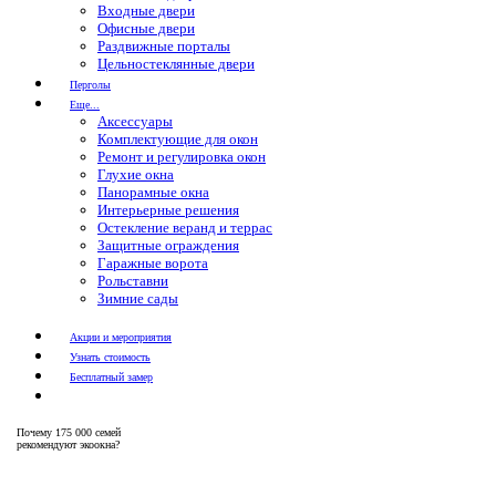
Входные двери
Офисные двери
Раздвижные порталы
Цельностеклянные двери
Перголы
Еще...
Аксессуары
Комплектующие для окон
Ремонт и регулировка окон
Глухие окна
Панорамные окна
Интерьерные решения
Остекление веранд и террас
Защитные ограждения
Гаражные ворота
Рольставни
Зимние сады
Акции и мероприятия
Узнать стоимость
Бесплатный замер
Почему
175 000 семей
рекомендуют экоокна?