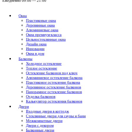
Ежедневно 09:00 — 21:00
Окна
Пластиковые окна
Деревянные окна
Алюминиевые окна
Окна премиум-класса
Цельностеклянные окна
Дизайн окна
Инновации
Окна в дом
Балконы
Холодное остекление
Теплое остекление
Остекление балконов под ключ
Алюминиевое остекление балкона
Пластиковое остекление балкона
Деревянное остекление балконов
Панорамное остекление балконов
Отделка балконов
Калькулятор остекления балконов
Двери
Входные двери в коттедж
Стеклянные двери для сауны и бани
Межкомнатные двери
Двери с декором
Балконные двери