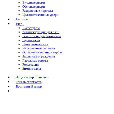
Входные двери
Офисные двери
Раздвижные порталы
Цельностеклянные двери
Перголы
Еще...
Аксессуары
Комплектующие для окон
Ремонт и регулировка окон
Глухие окна
Панорамные окна
Интерьерные решения
Остекление веранд и террас
Защитные ограждения
Гаражные ворота
Рольставни
Зимние сады
Акции и мероприятия
Узнать стоимость
Бесплатный замер