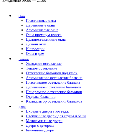
Ежедневно 09:00 — 21:00
Окна
Пластиковые окна
Деревянные окна
Алюминиевые окна
Окна премиум-класса
Цельностеклянные окна
Дизайн окна
Инновации
Окна в дом
Балконы
Холодное остекление
Теплое остекление
Остекление балконов под ключ
Алюминиевое остекление балкона
Пластиковое остекление балкона
Деревянное остекление балконов
Панорамное остекление балконов
Отделка балконов
Калькулятор остекления балконов
Двери
Входные двери в коттедж
Стеклянные двери для сауны и бани
Межкомнатные двери
Двери с декором
Балконные двери