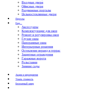
Входные двери
Офисные двери
Раздвижные порталы
Цельностеклянные двери
Перголы
Еще...
Аксессуары
Комплектующие для окон
Ремонт и регулировка окон
Глухие окна
Панорамные окна
Интерьерные решения
Остекление веранд и террас
Защитные ограждения
Гаражные ворота
Рольставни
Зимние сады
Акции и мероприятия
Узнать стоимость
Бесплатный замер